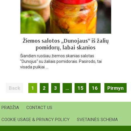
Žiemos salotos „Dunojaus“ iš žalių
pomidorų, labai skanios
Šiandien ruošiau žiemos skanias salotas
"Dunojus" su žaliais pomidorais. Pasirodo, tai
visada puikiai ...
Įrašų
1
2
3
…
15
16
Pirmyn
navigacija
PRADŽIA
CONTACT US
COOKIE USAGE & PRIVACY POLICY
SVETAINĖS SCHEMA