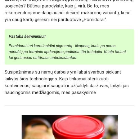
uogienės? Būtinai parodykite, kaip jį virti. Be to, mes
rekomenduojame daugiau nei dešimt makaronų variantų, kurie
yra daug kartų geresni nei parduotuvė „Pomidorai“.
Pastaba šeimininkui!
Pomidorai turi karotinoidinį pigmentą - likopeną, kuris po poros
minučių po terminio apdorojimo padidina tūrį trečdaliu. Kitaip tariant -
tai geriausias natūralus antioksidantas.
Susipažinimas su namų darbais yra labai svarbus siekiant
laikytis šios technologijos. Kaip tinkamai sterilizuoti
konteinerius, saugiai išsaugoti ir užšaldyti daržoves, laikyti jas
naudingomis medžiagomis, mes pasakysime.