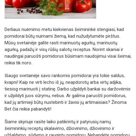
Derliaus nuėmimo metu kiekvienas šeimininkė stengiasi, kad
pomidorai būtų nuimami žiemą, kad nužudytumėte pirštus.
Mūsų svetainėje galite rasti marinuotų agurkų, marinuotų
agurkų, padažų ir visų rūšių salotų receptus. Norint skaniai ir
naudingai paruošti pomidorus būsimam naudojimui visai šeimai,
reikia tik noro.
Išaugo svetainėje savo rankomis pomidorai yra tokie saldus,
kvapni! Kaip ne virti lecho iš jų, neapdorotų arba virtų adjika,
tiesiog marinuoti į statinę. Darbo užpildyti bankai su daržovėmis
ir užpildyti juos sūrymu, nebus. Ar galima paruošti pomidorus,
kad jų artimieji būtų nustebinti ir žavisi jų artimaisiais? Žinoma
Bet čia reikia pabandyti!
Šiame skyriuje rasite laiko patikrintų ir patyrusių namų
šeimininkių receptų skalavimo, džiovinimo, džiovinimo ir
užšaldymo, sūdymo ir raugintų pomidorų. Nebandėte pomidorų